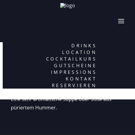
DRINKS
LOCATION
COCKTAILKURS
Hummer-Bisque
GUTSCHEINE
IMPRESSIONS
KONTAKT
15. APRIL 2020
|
BY
GANYMED BRASSERIE
RESERVIEREN
Eine sehr aromatische Suppe oder Soße aus
püriertem Hummer.